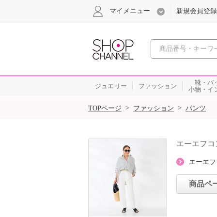
マイメニュー
新規会員登録
心おどる、瞬
靴・バ
ジュエリー
ファッション
小物・イ
SALE
>
>
TOPページ
ファッション
パンツ
エーエフコ
エーエフ
商品ペ