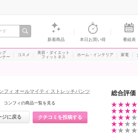
間を。通販・テレビショッピングのショップチャンネル
新着商品
本日お買い得
番組表
ッグ
美容・ダイエット
コスメ
ホーム・インテリア
家電
ンナー
フィットネス
ンフィ オールマイティ ストレッチパンツ
総合評価
 コンフィの商品一覧を見る
ージに戻る
クチコミを投稿する