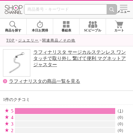
SHOP CHANNEL 
メニュー
商品を探す
本日お買得
番組表
SCピープル
カート
TOP
ジュエリー
関連商品／その他
ラフィナリスタ サージカルステンレス ワン
タッチで取り外し 繋げて便利 マグネットア
ジャスター
ラフィナリスタの商品一覧を見る
1件のクチコミ
5
（
1
）
4
（0）
3
（0）
2
（0）