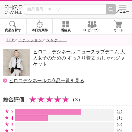
SHOP CHANNEL 
メニュー
商品を探す
本日お買得
番組表
SCピープル
カート
TOP
ファッション
ジャケット
ヒロコ デシネール ニュースラブデニム 大
人女子のための すっきり着丈 おしゃれジャ
ケット
ヒロコデシネールの商品一覧を見る
総合評価
（3）
5
（
2
）
4
（
1
）
3
（0）
2
（0）