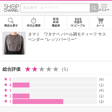
SHOP CHANNEL 
メニュー
商品を探す
本日お買得
番組表
SCピープル
カート
タマミ ワタナベ パール調モティーフ サス
ペンダー “レッツパーリー”
総合評価
（5）
5
（0）
4
（
1
）
3
（0）
2
（
1
）
1
（
3
）