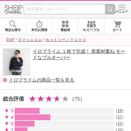
SHOP CHANNEL 
メニュー
商品を探す
本日お買得
番組表
SCピープル
カート
TOP
ファッション
カットソー／Ｔシャツ
イロプライム １枚で完成！ 異素材重ね モー
ドなプルオーバー
イロプライムの商品一覧を見る
総合評価
（75）
5
（
19
）
4
（
27
）
3
（
15
）
2
（
10
）