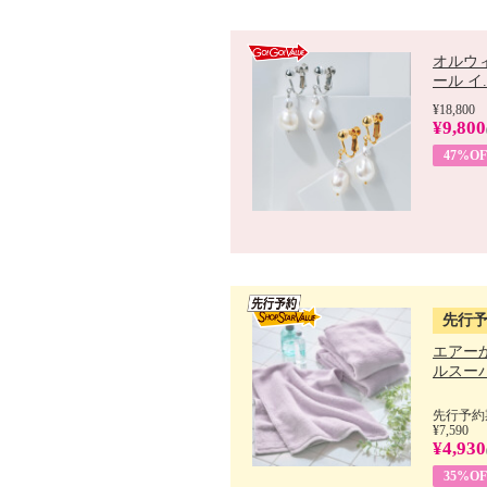
オルウ
ール イ..
¥18,800
¥9,800
47%OF
先行
エアー
ルスーパ
先行予約期
¥7,590
¥4,930
35%OF