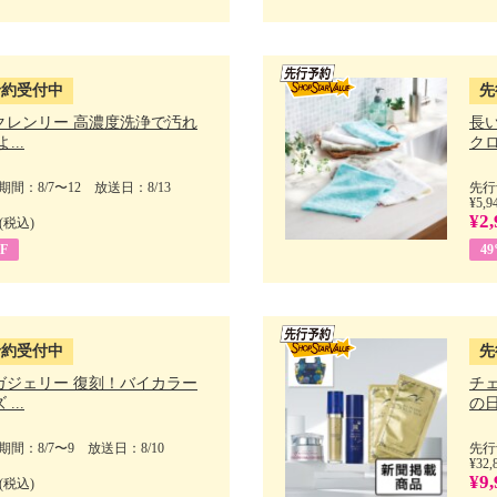
予約受付中
先
クレンリー 高濃度洗浄で汚れ
長
...
クロ
間：8/7〜12 放送日：8/13
先行
¥5,9
¥2,
(税込)
F
4
予約受付中
先
ガジェリー 復刻！バイカラー
チ
...
の日 
間：8/7〜9 放送日：8/10
先行
¥32,
¥9,
(税込)