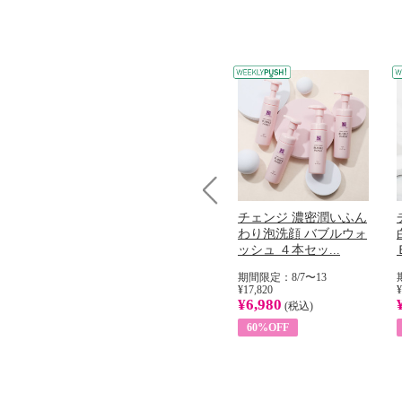
Prev
コラーゲン
オリタリア社 エキスト
チェンジ 濃密潤いふん
加熱２５度
ラバージン オリーブオ
わり泡洗顔 バブルウォ
...
イル （ノンフィ...
ッシュ ４本セッ...
31
期間限定：8/1〜31
期間限定：8/7〜13
¥22,400
¥17,820
¥
¥8,200
¥6,980
)
(税込)
(税込)
63%OFF
60%OFF