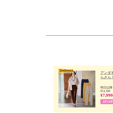
アンダ
らさら！.
明日以降
¥14,300
¥7,990
44%OF