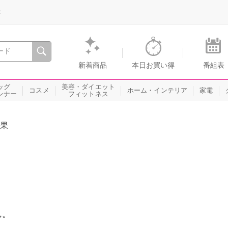
録
、瞬間を。通販・テレビショッピングのショップチャンネル
新着商品
本日お買い得
番組表
ッグ
美容・ダイエット
コスメ
ホーム・インテリア
家電
ンナー
フィットネス
果
ん。