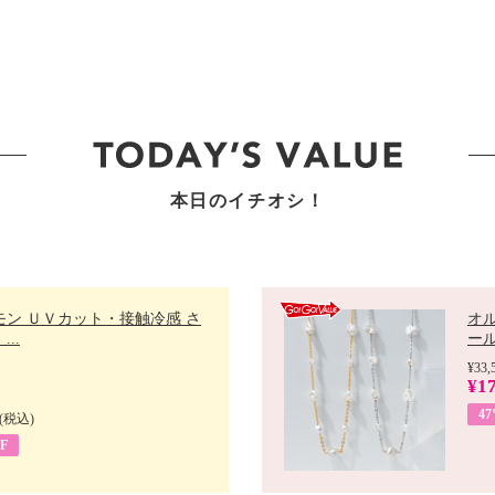
本日のイチオシ！
モン ＵＶカット・接触冷感 さ
オ
..
ール 
¥33,
¥17
4
(税込)
F