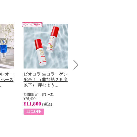
Next
ル オー
ビオコラ 生コラーゲン
オリタリア社 エキスト
チ
グペース
配合！ （非加熱２５度
ラバージン オリーブオ
わ
.
以下） 弾むよう...
イル （ノンフィ...
ッ
期間限定：8/1〜31
期間限定：8/1〜31
期
¥26,400
¥22,400
¥17
¥11,800
¥8,200
¥6
(税込)
(税込)
55%OFF
63%OFF