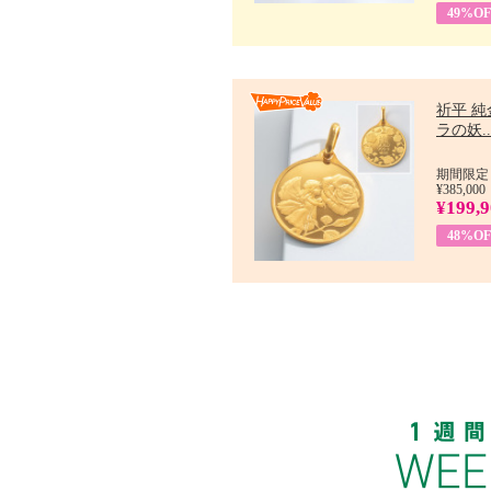
49%OF
祈平 純
ラの妖..
期間限定：
¥385,000
¥199,
48%OF