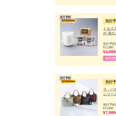
先行
ミセス
が 滝のよ
先行予約期
¥12,800
¥4,980
61%OF
先行
ラ・バ
シリーズ 
先行予約期
¥15,800
¥7,980