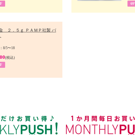
F
6
金 ２．５ｇ ＰＡＭＰ社製 バ
.
8/5〜18
900
(税込)
F