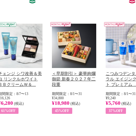
チェンジ シワ改善＆美
＜早期割引＞ 豪華絢爛
こつみつデンタ
白 リンクルホワイト
御節 新春２０２７年二
ラル エイジン
ＢＢクリームＷ＆...
段重
ト プレミアム ..
期間限定：8/7〜13
期間限定：8/1〜31
期間限定：8/1〜31
16,126
¥34,800
¥9,240
¥6,280
¥18,980
¥5,760
(税込)
(税込)
(税込)
61%OFF
45%OFF
37%OFF