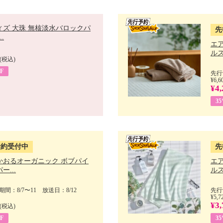
ィズ 大珠 無核淡水バロックパ
先
.
エ
ルス
(税込)
F
先行
¥6,6
¥4,
3
予約受付中
先
かおるオーガニック ボブパイ
エ
ー...
ルス
間：8/7〜11 放送日：8/12
先行
¥5,7
¥3,
(税込)
F
3