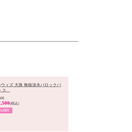
ルウィズ 大珠 無核淡水バロックパ
ス...
500
,500
(税込)
7%OFF