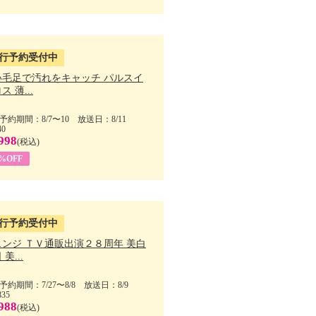
行予約受付中
い毛足で汚れをキャッチ パルスイ
ス 薄...
予約期間：8/7〜10 放送日：8/11
40
998
(税込)
9%OFF
行予約受付中
ェンジ ＴＶ通販出演２８周年 美白
美...
予約期間：7/27〜8/8 放送日：8/9
835
988
(税込)