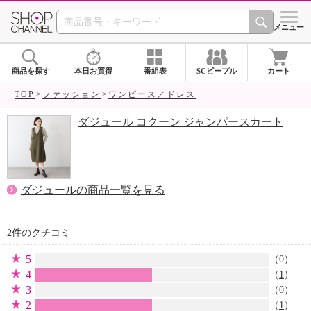
SHOP CHANNEL 
メニュー
商品を探す
本日お買得
番組表
SCピープル
カート
TOP
ファッション
ワンピース／ドレス
ダジュール コクーン ジャンパースカート
ダジュールの商品一覧を見る
2件のクチコミ
5
（0）
4
（
1
）
3
（0）
2
（
1
）