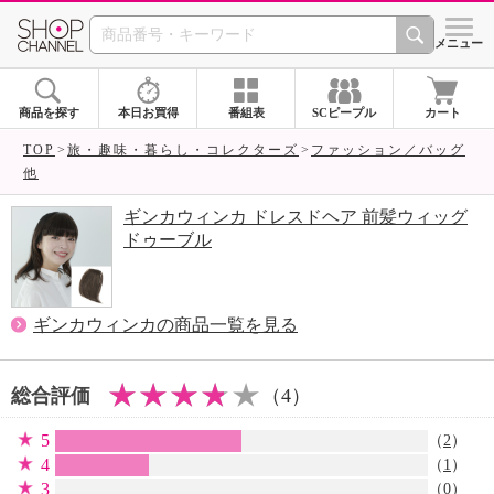
SHOP CHANNEL 
メニュー
商品を探す
本日お買得
番組表
SCピープル
カート
TOP
旅・趣味・暮らし・コレクターズ
ファッション／バッグ
他
ギンカウィンカ ドレスドヘア 前髪ウィッグ
ドゥーブル
ギンカウィンカの商品一覧を見る
総合評価
（4）
5
（
2
）
4
（
1
）
3
（0）