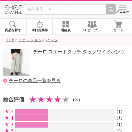
SHOP CHANNEL 
メニュー
商品を探す
本日お買得
番組表
SCピープル
カート
TOP
ファッション
パンツ
チーロ スエードタッチ タックワイドパンツ
チーロの商品一覧を見る
総合評価
（3）
5
（
1
）
4
（
1
）
3
（
1
）
2
（0）