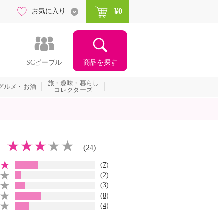
¥0
お気に入り
商品を探す
SCピープル
旅・趣味・暮らし
グルメ・お酒
コレクターズ
(24)
(
7
)
(
2
)
(
3
)
(
8
)
(
4
)