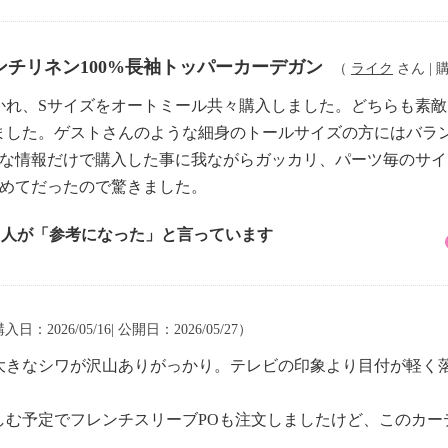
チリネン100%長袖トッパーカーデガン
（
ライク
さん | 購
れ、Sサイズをオートミール共々購入しました。どちらも素敵で
ました。ゲストさんのような細身のトールサイズの方にはバラ
トな情報だけで購入した事に我ながらガッカリ、パーツ毎のサ
初めてだったので驚きました。
2 人が「参考になった」と言っています
入日：2026/05/16| 公開日：2026/05/27）
大きなシワが沢山ありがっかり。テレビの印象より目付が軽く
しむ予定でフレンチスリーブPOも注文しましたけど、このカー