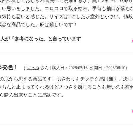
数回試着しておしゃれ着洗いで洗濯するが、黒Tシャツに羽織
しい思いをしました。コロコロで取る始末。手首も袖口が落ち
は気持ち悪いと感じた。サイズはLにしたが意外と小さい。値
残念な商品でした。麻は難しいです！
4 人が「参考になった」と言っています
＆発色！
（
ちっぷ
さん | 購入日：2026/05/16| 公開日：2026/06/10）
心の底から思える商品です！肌さわりもチクチク感は無く、決
きちんと止まってくれるけどきつさを感じることも無いのも有
から購入出来たことに感謝です。