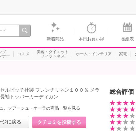
間を。通販・テレビショッピングのショップチャンネル
新着商品
本日お買い得
番組表
ッグ
美容・ダイエット
コスメ
ホーム・インテリア
家電
ンナー
フィットネス
 セルビッチ社製 フレンチリネン１００％ メラ
総合評価
 長袖トッパーカーディガン
ュ、ソアージュ・オーラの商品一覧を見る
ージに戻る
クチコミを投稿する