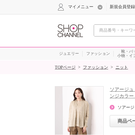
マイメニュー
新規会員登録
心おどる、瞬
靴・バ
ジュエリー
ファッション
小物・イ
SALE
>
>
TOPページ
ファッション
ニット
ソアージュ
ンジカラー
ソアージ
商品ペ