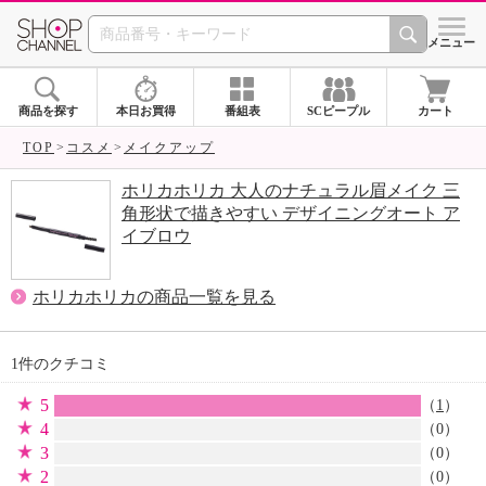
SHOP CHANNEL 
メニュー
商品を探す
本日お買得
番組表
SCピープル
カート
TOP
コスメ
メイクアップ
ホリカホリカ 大人のナチュラル眉メイク 三
角形状で描きやすい デザイニングオート ア
イブロウ
ホリカホリカの商品一覧を見る
1件のクチコミ
5
（
1
）
4
（0）
3
（0）
2
（0）