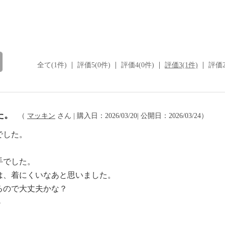
全て(1件)
評価5(0件)
評価4(0件)
評価3(1件)
評価2
た。
（
マッキン
さん | 購入日：2026/03/20| 公開日：2026/03/24）
でした。
手でした。
は、着にくいなあと思いました。
るので大丈夫かな？
5