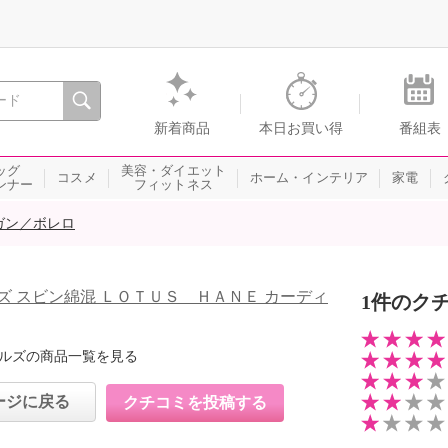
間を。通販・テレビショッピングのショップチャンネル
新着商品
本日お買い得
番組表
ッグ
美容・ダイエット
コスメ
ホーム・インテリア
家電
ンナー
フィットネス
ガン／ボレロ
ズ スビン綿混 ＬＯＴＵＳ ＨＡＮＥ カーディ
1件のク
ルズの商品一覧を見る
ージに戻る
クチコミを投稿する