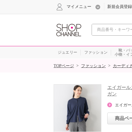
マイメニュー
新規会員登録
心おどる、瞬
靴・バ
ジュエリー
ファッション
小物・イ
SALE
>
>
TOPページ
ファッション
カーディ
エイガール
ガン
エイガー
商品ペ