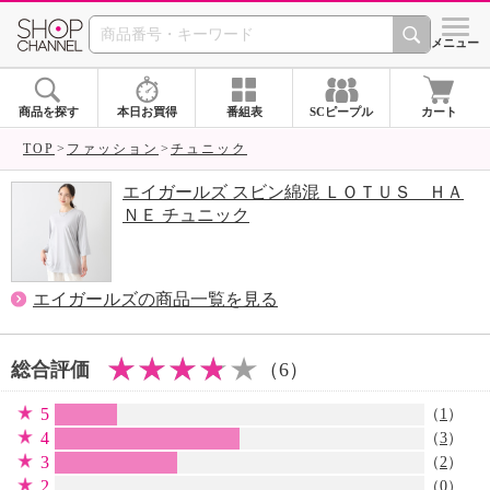
SHOP CHANNEL 
メニュー
商品を探す
本日お買得
番組表
SCピープル
カート
TOP
ファッション
チュニック
エイガールズ スビン綿混 ＬＯＴＵＳ ＨＡ
ＮＥ チュニック
エイガールズの商品一覧を見る
総合評価
（6）
5
（
1
）
4
（
3
）
3
（
2
）
2
（0）