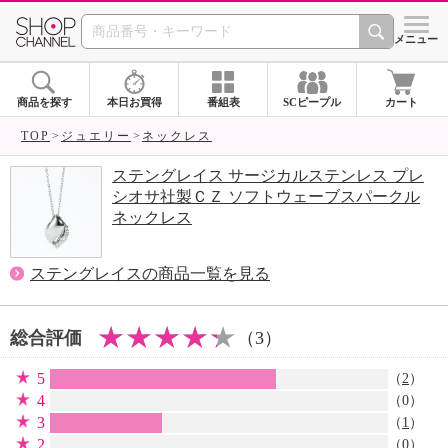
SHOP CHANNEL 
メニュー
商品を探す
本日お買得
番組表
SCピープル
カート
TOP
ジュエリー
ネックレス
ステングレイス サージカルステンレス プレ
シオサ社製ＣＺ ソフトウェーブスパークル
ネックレス
ステングレイスの商品一覧を見る
総合評価
（3）
5
（
2
）
4
（0）
3
（
1
）
2
（0）