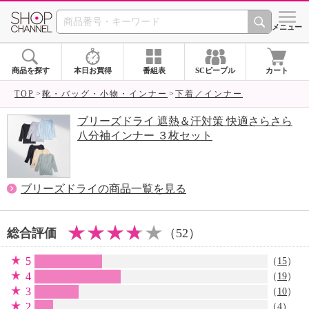
SHOP CHANNEL 
メニュー
商品を探す
本日お買得
番組表
SCピープル
カート
TOP
靴・バッグ・小物・インナー
下着／インナー
ブリーズドライ 遮熱＆汗対策 快適さらさら
八分袖インナー ３枚セット
ブリーズドライの商品一覧を見る
総合評価
（52）
5
（
15
）
4
（
19
）
3
（
10
）
2
（
4
）