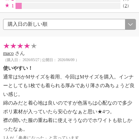
1
（
2
）
maco
さん
（購入日： 2026/05/27 | 公開日： 2026/06/09 ）
使いやすい！
通常はSかMサイズを着用、今回はMサイズを購入。インナ
ーとしても1枚でも着られる厚みであり薄さの為ちょうど良
い感じ。
綿のみだと着心地は良いのですが色落ちは心配なので多少
ポリ素材が入っていたら安心かなぁと思い★4つ。
襟の開いた服の重ね着に使えそうなのでホワイトも欲しか
ったなぁ。
1人が「参考になった」と言っています