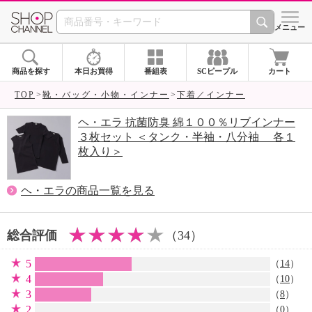
SHOP CHANNEL 
メニュー
商品を探す
本日お買得
番組表
SCピープル
カート
TOP
靴・バッグ・小物・インナー
下着／インナー
ヘ・エラ 抗菌防臭 綿１００％リブインナー
３枚セット ＜タンク・半袖・八分袖 各１
枚入り＞
ヘ・エラの商品一覧を見る
総合評価
（34）
5
（
14
）
4
（
10
）
3
（
8
）
2
（0）