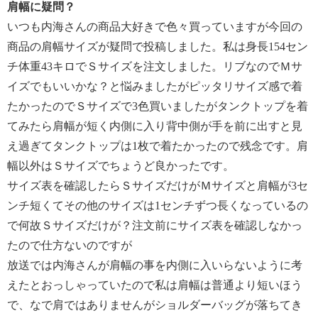
肩幅に疑問？
いつも内海さんの商品大好きで色々買っていますが今回の
商品の肩幅サイズが疑問で投稿しました。私は身長154セン
チ体重43キロでＳサイズを注文しました。リブなのでＭサ
イズでもいいかな？と悩みましたがピッタリサイズ感で着
たかったのでＳサイズで3色買いましたがタンクトップを着
てみたら肩幅が短く内側に入り背中側が手を前に出すと見
え過ぎてタンクトップは1枚で着たかったので残念です。肩
幅以外はＳサイズでちょうど良かったです。
サイズ表を確認したらＳサイズだけがＭサイズと肩幅が3セ
ンチ短くてその他のサイズは1センチずつ長くなっているの
で何故Ｓサイズだけが？注文前にサイズ表を確認しなかっ
たので仕方ないのですが
放送では内海さんが肩幅の事を内側に入いらないように考
えたとおっしゃっていたので私は肩幅は普通より短いほう
で、なで肩ではありませんがショルダーバッグが落ちてき