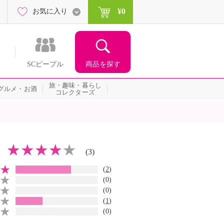
¥0
お気に入り
商品を探す
SCピープル
旅・趣味・暮らし
グルメ・お酒
コレクターズ
(3)
(
2
)
(0)
(0)
(
1
)
(0)