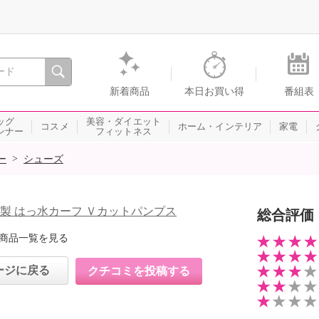
間を。通販・テレビショッピングのショップチャンネル
新着商品
本日お買い得
番組表
ッグ
美容・ダイエット
コスメ
ホーム・インテリア
家電
ンナー
フィットネス
>
ー
シューズ
本製 はっ水カーフ Ｖカットパンプス
総合評価
商品一覧を見る
ージに戻る
クチコミを投稿する