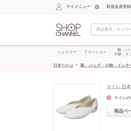
マイメニュー
新規会員登録
心おどる、瞬
靴・バ
ジュエリー
ファッション
小物・イ
SALE
>
TOPページ
靴・バッグ・小物・インナ
マイレ 日
マイレの
商品ペ