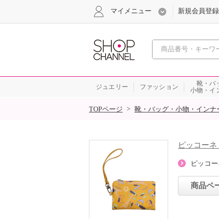
マイメニュー
新規会員登録
心おどる、瞬
靴・バ
ジュエリー
ファッション
小物・イ
SALE
>
TOPページ
靴・バッグ・小物・インナ
ピッコーネ
ピッコー
商品ペ