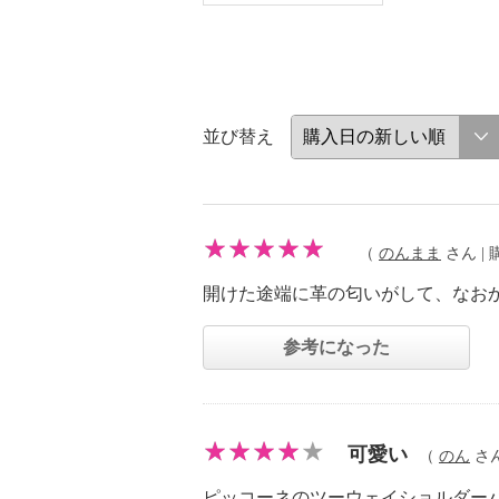
並び替え
（
のんまま
さん | 購
開けた途端に革の匂いがして、なお
参考になった
可愛い
（
のん
さん 
ピッコーネのツーウェイショルダー