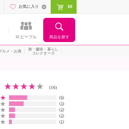
¥0
お気に入り
商品を探す
SCピープル
旅・趣味・暮らし
グルメ・お酒
コレクターズ
(16)
(
6
)
(
5
)
(
2
)
(
2
)
(
1
)