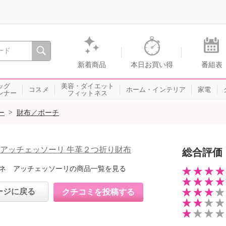
間を。通販・テレビショッピングのショップチャンネル
新着商品
本日お買い得
番組表
ッグ
美容・ダイエット
コスメ
ホーム・インテリア
家電
ンナー
フィットネス
>
ー
財布／ポーチ
 アッチェッソーリ 牛革２つ折り財布
総合評価
ネ アッチェッソーリの商品一覧を見る
ージに戻る
クチコミを投稿する