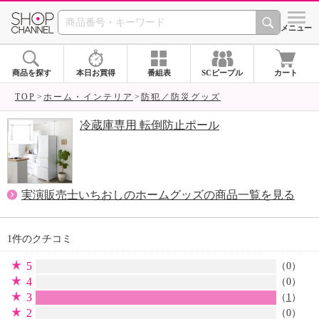
SHOP CHANNEL 
メニュー
商品を探す
本日お買得
番組表
SCピープル
カート
TOP
ホーム・インテリア
防犯／防災グッズ
冷蔵庫専用 転倒防止ポール
実演販売士いちおしのホームグッズの商品一覧を見る
1件のクチコミ
5
（0）
4
（0）
3
（
1
）
2
（0）