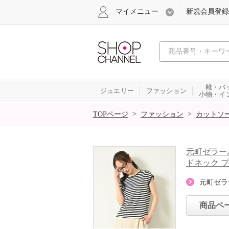
マイメニュー
新規会員登録
心おどる、瞬
靴・バ
ジュエリー
ファッション
小物・イ
SALE
>
>
TOPページ
ファッション
カットソ
元町ゼラー
ドネック 
元町ゼラ
商品ペ