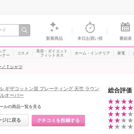
間を。通販・テレビショッピングのショップチャンネル
新着商品
本日お買い得
番組表
ッグ
美容・ダイエット
コスメ
ホーム・インテリア
家電
ンナー
フィットネス
ー／Ｔシャツ
ル ギザコットン混 プレーティング 天竺 ラウン
総合評価
プルオーバー
ールの商品一覧を見る
ージに戻る
クチコミを投稿する