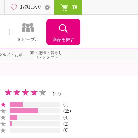
¥0
お気に入り
商品を探す
SCピープル
旅・趣味・暮らし
グルメ・お酒
コレクターズ
(27)
(
7
)
(
15
)
(
4
)
(
1
)
(0)