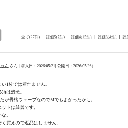
全て(27件)
評価5(7件)
評価4(15件)
評価3(4件)
評価
ちゃん
さん | 購入日：2026/05/21| 公開日：2026/05/26）
まい1枚では着れません。
必須は残念。
したが骨格ウェーブなのでMでもよかったかも。
エットは綺麗です。
かな。
安く買えので返品はしません。