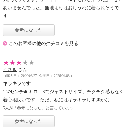
あいませんでした。無地よりはおしゃれに着られそうで
す。
参考になった
このお客様の他のクチコミを見る
うさぎ
さん
（購入日： 2026/03/27 | 公開日： 2026/04/08 ）
キラキラです
157センチ46キロ、Sでジャストサイズ。チクチク感もなく
着心地良いです。ただ、私にはキラキラしすぎかな…
5人が「参考になった」と言っています
参考になった