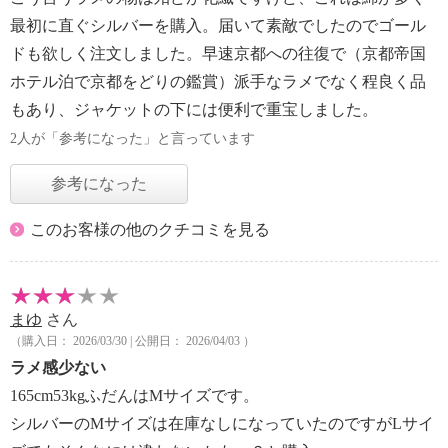
最初に直ぐシルバーを購入。届いて素敵でしたのでゴール
ドも欲しく注文しました。早速京都への往復で（京都帝国
ホテル泊で京都をどりの鑑賞）派手なラメでなく程良く品
もあり、ジャケットの下には便利で重宝しました。
2人が「参考になった」と言っています
参考になった
このお客様の他のクチコミを見る
まゆ
さん
（購入日： 2026/03/30 | 公開日： 2026/04/03 ）
ラメ感少ない
165cm53kgふだんはМサイズです。
シルバーのМサイズは在庫なしになっていたのですがLサイ