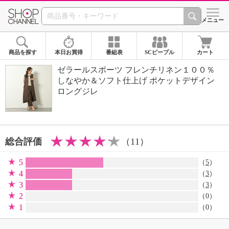
SHOP CHANNEL 
メニュー
商品を探す
本日お買得
番組表
SCピープル
カート
ゼラールスポーツ フレンチリネン１００％
しなやか＆ソフト仕上げ ポケットデザイン
ロングジレ
総合評価
（11）
5
（
5
）
4
（
3
）
3
（
3
）
2
（0）
1
（0）