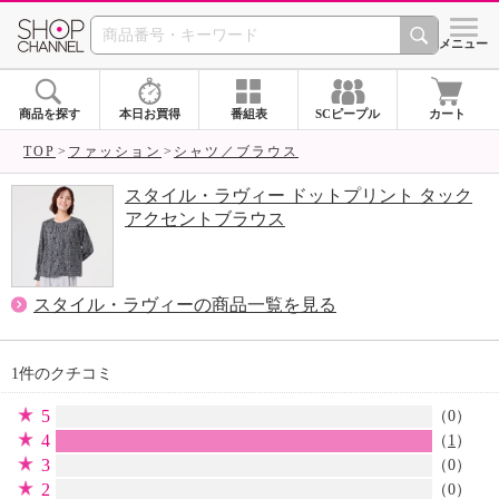
SHOP CHANNEL 
メニュー
商品を探す
本日お買得
番組表
SCピープル
カート
TOP
ファッション
シャツ／ブラウス
スタイル・ラヴィー ドットプリント タック
アクセントブラウス
スタイル・ラヴィーの商品一覧を見る
1件のクチコミ
5
（0）
4
（
1
）
3
（0）
2
（0）