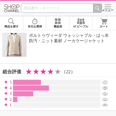
SHOP CHANNEL 
メニュー
商品を探す
本日お買得
番組表
SCピープル
カート
ポルトゥヴィーダ ウォッシャブル・はっ水
防汚・ニット素材 ノーカラージャケット
総合評価
（22）
5
（
7
）
4
（
9
）
3
（
5
）
2
（
1
）
1
（0）