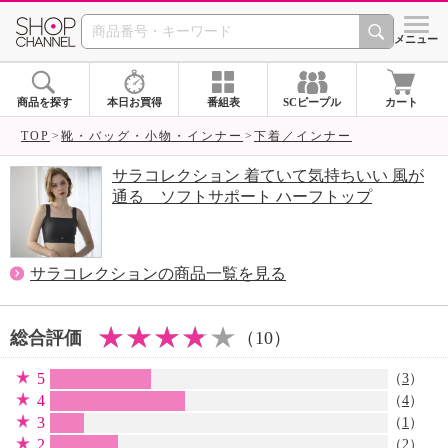
SHOP CHANNEL 
メニュー
商品を探す
本日お買得
番組表
SCピープル
カート
TOP
靴・バッグ・小物・インナー
下着／インナー
サラコレクション 着ていて気持ちいい 風が
通る ソフトサポート ハーフトップ
サラコレクションの商品一覧を見る
総合評価
（10）
5
（
3
）
4
（
4
）
3
（
1
）
2
（
2
）