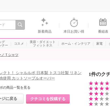
間を。通販・テレビショッピングのショップチャンネル
新着商品
本日お買い得
番組表
ッグ
美容・ダイエット
コスメ
ホーム・インテリア
家電
ンナー
フィットネス
ー／Ｔシャツ
レクト！ シャルルポ 日本製 トスコ社製 リネン
1件のク
地使用 カットソープルオーバー
ポの商品一覧を見る
ージに戻る
クチコミを投稿する