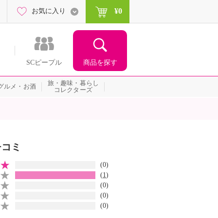
¥0
お気に入り
商品を探す
SCピープル
旅・趣味・暮らし
グルメ・お酒
コレクターズ
チコミ
(0)
(
1
)
(0)
(0)
(0)