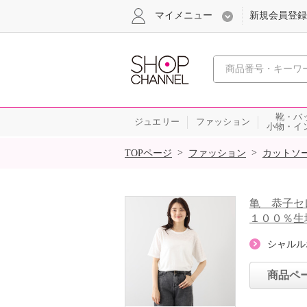
マイメニュー
新規会員登録
心おどる、瞬
靴・バ
ジュエリー
ファッション
小物・イ
SALE
>
>
TOPページ
ファッション
カットソ
亀 恭子セ
１００％生
シャルル
商品ペ