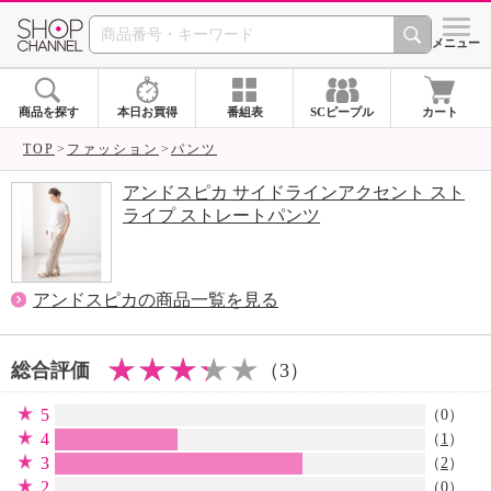
SHOP CHANNEL 
メニュー
商品を探す
本日お買得
番組表
SCピープル
カート
TOP
ファッション
パンツ
アンドスピカ サイドラインアクセント スト
ライプ ストレートパンツ
アンドスピカの商品一覧を見る
総合評価
（3）
5
（0）
4
（
1
）
3
（
2
）
2
（0）