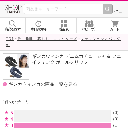
SHOP CHANNEL 
メニュー
商品を探す
本日お買得
番組表
SCピープル
カート
TOP
旅・趣味・暮らし・コレクターズ
ファッション／バッグ
他
ギンカウィンカ デニムカチューシャ＆ フェ
イクミンク ボールクリップ
ギンカウィンカの商品一覧を見る
1件のクチコミ
5
（0）
4
（0）
3
（
1
）