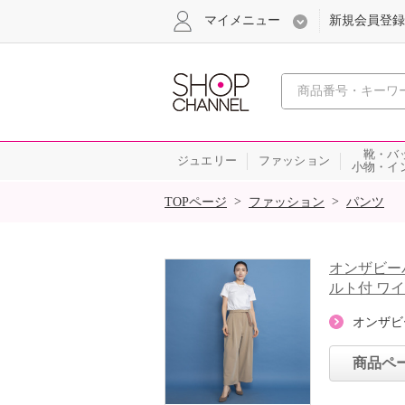
マイメニュー
新規会員登録
心おどる、瞬
靴・バ
ジュエリー
ファッション
小物・イ
SALE
>
>
TOPページ
ファッション
パンツ
オンザビー
ルト付 ワ
オンザビ
商品ペ