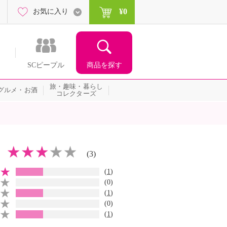
¥0
お気に入り
商品を探す
SCピープル
旅・趣味・暮らし
グルメ・お酒
コレクターズ
(3)
(
1
)
(0)
(
1
)
(0)
(
1
)