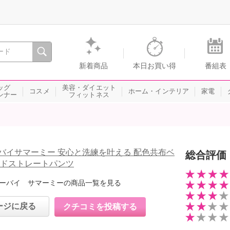
間を。通販・テレビショッピングのショップチャンネル
新着商品
本日お買い得
番組表
ッグ
美容・ダイエット
コスメ
ホーム・インテリア
家電
ンナー
フィットネス
バイサマーミー 安心と洗練を叶える 配色共布ベ
総合評価
イドストレートパンツ
ーバイ サマーミーの商品一覧を見る
ージに戻る
クチコミを投稿する