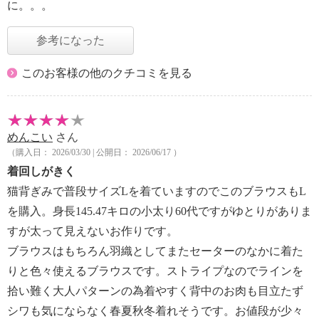
に。。。
参考になった
このお客様の他のクチコミを見る
めんこい
さん
（購入日： 2026/03/30 | 公開日： 2026/06/17 ）
着回しがきく
猫背ぎみで普段サイズLを着ていますのでこのブラウスもL
を購入。身長145.47キロの小太り60代ですがゆとりがありま
すが太って見えないお作りです。
ブラウスはもちろん羽織としてまたセーターのなかに着た
りと色々使えるブラウスです。ストライプなのでラインを
拾い難く大人パターンの為着やすく背中のお肉も目立たず
シワも気にならなく春夏秋冬着れそうです。お値段が少々