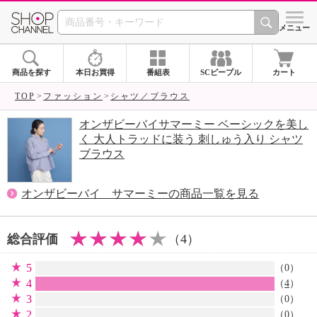
SHOP CHANNEL 
メニュー
商品を探す
本日お買得
番組表
SCピープル
カート
TOP
ファッション
シャツ／ブラウス
オンザビーバイサマーミー ベーシックを美し
く 大人トラッドに装う 刺しゅう入り シャツ
ブラウス
オンザビーバイ サマーミーの商品一覧を見る
総合評価
（4）
5
（0）
4
（
4
）
3
（0）
2
（0）