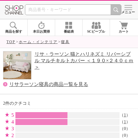
SHOP CHANNEL 
メニュー
商品を探す
本日お買得
番組表
SCピープル
カート
TOP
ホーム・インテリア
寝具
リサ・ラーソン 猫とハリネズミ リバーシブ
ル マルチキルトカバー ＜１９０×２４０ｃｍ
＞
リサラーソン寝具の商品一覧を見る
2件のクチコミ
5
（
1
）
4
（
1
）
3
（0）
2
（0）