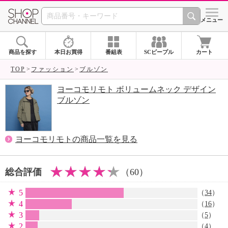
SHOP CHANNEL 
メニュー
商品を探す
本日お買得
番組表
SCピープル
カート
TOP
ファッション
ブルゾン
ヨーコモリモト ボリュームネック デザイン
ブルゾン
ヨーコモリモトの商品一覧を見る
総合評価
（60）
5
（
34
）
4
（
16
）
3
（
5
）
2
（
4
）