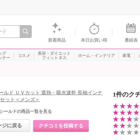
間を。通販・テレビショッピングのショップチャンネル
新着商品
本日お買い得
番組表
ッグ
美容・ダイエット
コスメ
ホーム・インテリア
家電
ンナー
フィットネス
ールド ＵＶカット 遮熱・吸水速乾 長袖インナ
1件のク
枚セット＜メンズ＞
シールドの商品一覧を見る
ージに戻る
クチコミを投稿する