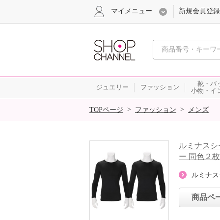
マイメニュー
新規会員登録
心おどる、瞬
靴・バ
ジュエリー
ファッション
小物・イ
SALE
>
>
TOPページ
ファッション
メンズ
ルミナスシ
ー 同色２
ルミナス
商品ペ