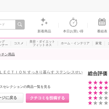
間を。通販・テレビショッピングのショップチャンネル
新着商品
本日お買い得
番組表
ッグ
美容・ダイエット
コスメ
ホーム・インテリア
家電
ンナー
フィットネス
ッチン用品
ＬＥＣＴＩＯＮ すっきり暮らす ステンレスせい
総合評価
スセレクションの商品一覧を見る
ージに戻る
クチコミを投稿する