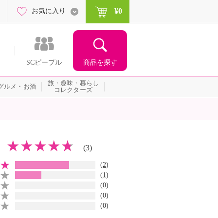
¥0
お気に入り
商品を探す
SCピープル
旅・趣味・暮らし
グルメ・お酒
コレクターズ
(3)
(
2
)
(
1
)
(0)
(0)
(0)