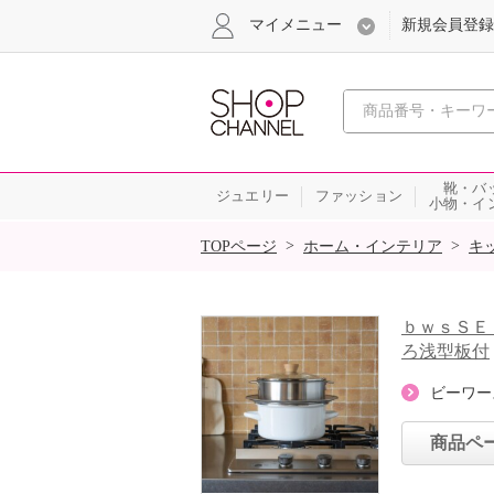
マイメニュー
新規会員登録
心おどる、瞬
靴・バ
ジュエリー
ファッション
小物・イ
SALE
>
>
TOPページ
ホーム・インテリア
キ
ｂｗｓＳＥ
ろ浅型板付
ビーワー
商品ペ