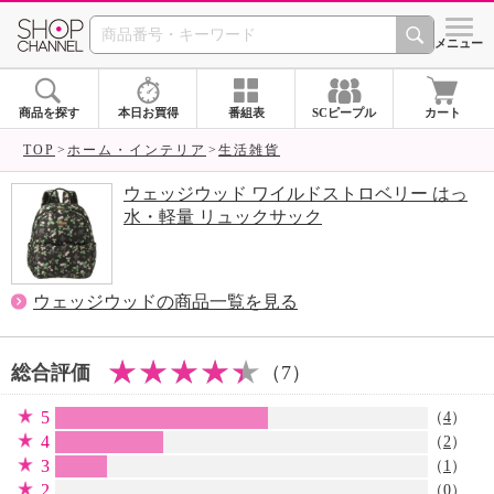
SHOP CHANNEL 
メニュー
商品を探す
本日お買得
番組表
SCピープル
カート
TOP
ホーム・インテリア
生活雑貨
ウェッジウッド ワイルドストロベリー はっ
水・軽量 リュックサック
ウェッジウッドの商品一覧を見る
総合評価
（7）
5
（
4
）
4
（
2
）
3
（
1
）
2
（0）