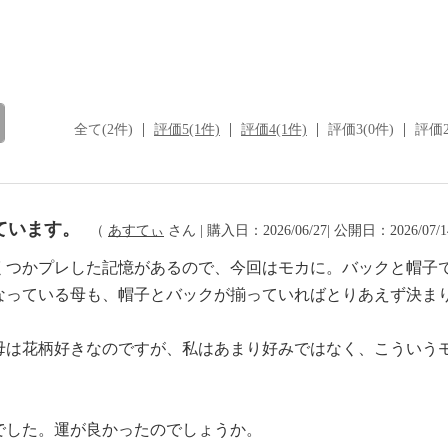
全て(2件)
評価5(1件)
評価4(1件)
評価3(0件)
評価2
ています。
（
あすてぃ
さん | 購入日：2026/06/27| 公開日：2026/07/
くつかプレした記憶があるので、今回はモカに。バックと帽子
なっている母も、帽子とバックが揃っていればとりあえず決ま
母は花柄好きなのですが、私はあまり好みではなく、こういう
でした。運が良かったのでしょうか。