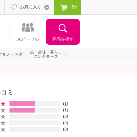
¥0
お気に入り
商品を探す
SCピープル
旅・趣味・暮らし
グルメ・お酒
コレクターズ
チコミ
(
1
)
(
1
)
(0)
(0)
(0)