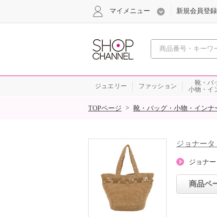
マイメニュー
新規会員登録
心おどる、瞬
靴・バ
ジュエリー
ファッション
小物・イ
SALE
>
TOPページ
靴・バッグ・小物・インナ
ジョナータ
ジョナー
商品ペ