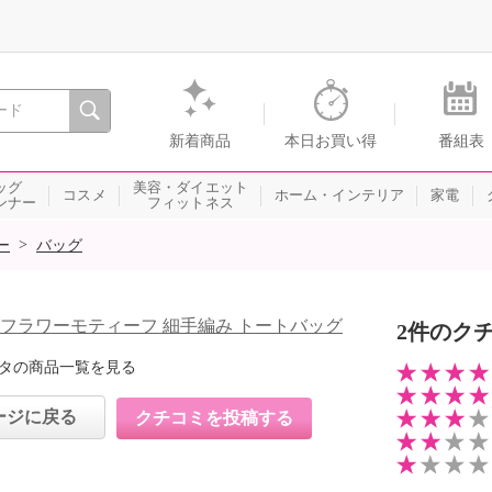
間を。通販・テレビショッピングのショップチャンネル
新着商品
本日お買い得
番組表
ッグ
美容・ダイエット
コスメ
ホーム・インテリア
家電
ンナー
フィットネス
>
ー
バッグ
 フラワーモティーフ 細手編み トートバッグ
2件のク
タの商品一覧を見る
ージに戻る
クチコミを投稿する