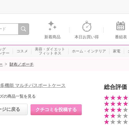
間を。通販・テレビショッピングのショップチャンネル
新着商品
本日お買い得
番組表
ッグ
美容・ダイエット
コスメ
ホーム・インテリア
家電
ンナー
フィットネス
>
ー
財布／ポーチ
 多機能 マルチパスポートケース
総合評価
ズの商品一覧を見る
ージに戻る
クチコミを投稿する