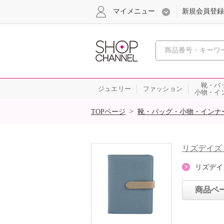
マイメニュー
新規会員登録
心おどる、瞬
靴・バ
ジュエリー
ファッション
小物・イ
SALE
>
TOPページ
靴・バッグ・小物・インナ
リズデイズ
リズデイ
商品ペ