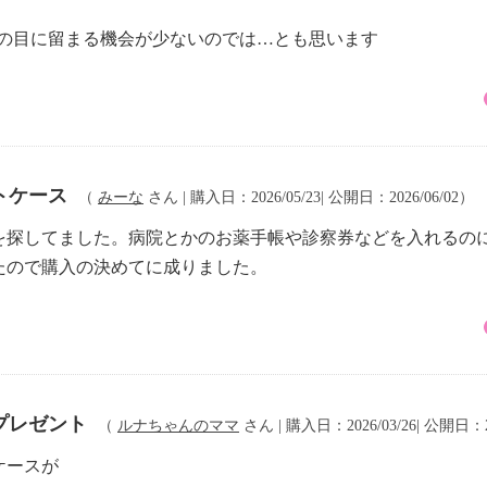
方の目に留まる機会が少ないのでは…とも思います
トケース
（
みーな
さん | 購入日：2026/05/23| 公開日：2026/06/02）
を探してました。病院とかのお薬手帳や診察券などを入れるの
たので購入の決めてに成りました。
プレゼント
（
ルナちゃんのママ
さん | 購入日：2026/03/26| 公開日：20
ケースが