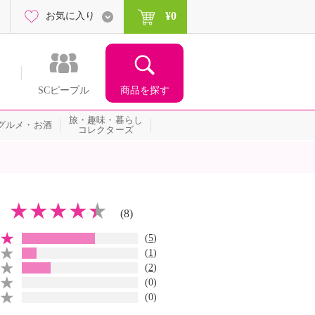
¥0
お気に入り
商品を探す
SCピープル
旅・趣味・暮らし
グルメ・お酒
コレクターズ
(8)
(
5
)
(
1
)
(
2
)
(0)
(0)