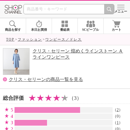
SHOP CHANNEL 
メニュー
商品を探す
本日お買得
番組表
SCピープル
カート
TOP
ファッション
ワンピース／ドレス
クリス・セリーン 煌めくラインストーン Ａ
ラインワンピース
クリス・セリーンの商品一覧を見る
総合評価
（3）
5
（
2
）
4
（0）
3
（
1
）
2
（0）