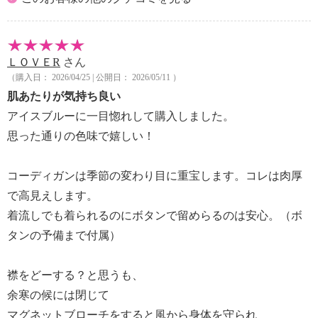
ＬＯＶＥR
さん
（購入日： 2026/04/25 | 公開日： 2026/05/11 ）
肌あたりが気持ち良い
アイスブルーに一目惚れして購入しました。
思った通りの色味で嬉しい！
コーディガンは季節の変わり目に重宝します。コレは肉厚
で高見えします。
着流しでも着られるのにボタンで留めらるのは安心。（ボ
タンの予備まで付属）
襟をどーする？と思うも、
余寒の候には閉じて
マグネットブローチをすると風から身体を守られ