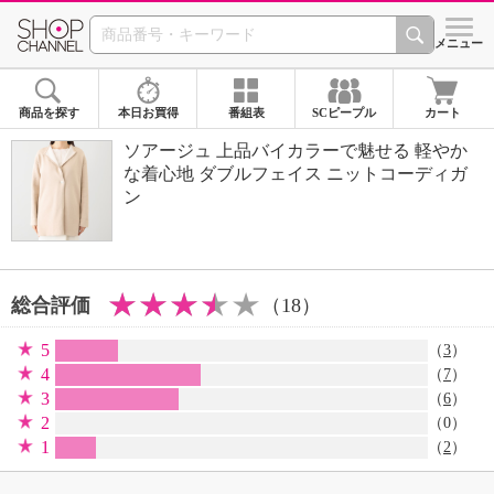
SHOP CHANNEL 
メニュー
商品を探す
本日お買得
番組表
SCピープル
カート
ソアージュ 上品バイカラーで魅せる 軽やか
な着心地 ダブルフェイス ニットコーディガ
ン
総合評価
（18）
5
（
3
）
4
（
7
）
3
（
6
）
2
（0）
1
（
2
）