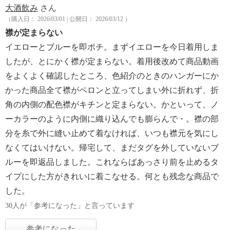
大酒飲み
さん
（購入日： 2026/03/01 | 公開日： 2026/03/12 ）
襟が定まらない
イエローとブルーを即ポチ。まずイエローを今日着用しま
したが、とにかく襟が定まらない。着用後改めて商品動画
をよくよく確認したところ、色紹介のときのハンガーにか
かった商品全て襟がペロンと立ってしまい外に折れず、折
角の内側の配色襟がキチンと定まらない。かといって、ノ
ーカラーのように内側に織り込んでも膨らんで・。襟の部
分を糸で外に縫い止めて着なければ、いつも襟元を気にし
なくてはいけない。帰宅して、まだタグを外していないブ
ルーを即返品しました。これならばあっさり前を止めるタ
イプにした方がきれいに着こなせる。何とも残念な商品で
した。
30人が「参考になった」と言っています
参考になった