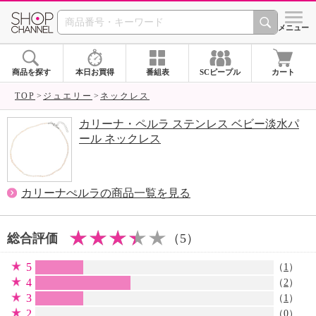
SHOP CHANNEL 
メニュー
商品を探す
本日お買得
番組表
SCピープル
カート
TOP
ジュエリー
ネックレス
カリーナ・ペルラ ステンレス ベビー淡水パ
ール ネックレス
カリーナぺルラの商品一覧を見る
総合評価
（5）
5
（
1
）
4
（
2
）
3
（
1
）
2
（0）