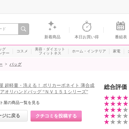
間を。通販・テレビショッピングのショップチャンネル
新着商品
本日お買い得
番組表
ッグ
美容・ダイエット
コスメ
ホーム・インテリア
家電
ンナー
フィットネス
>
ー
バッグ
屋 超軽量・洗える！ ポリカーボネイト 薄合成
総合評価
外アオリハンドバッグ “ＮＶ１５１シリーズ”
ト屋の商品一覧を見る
ージに戻る
クチコミを投稿する