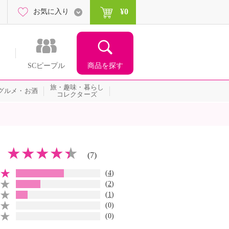
¥0
お気に入り
商品を探す
SCピープル
旅・趣味・暮らし
グルメ・お酒
コレクターズ
(7)
(
4
)
(
2
)
(
1
)
(0)
(0)