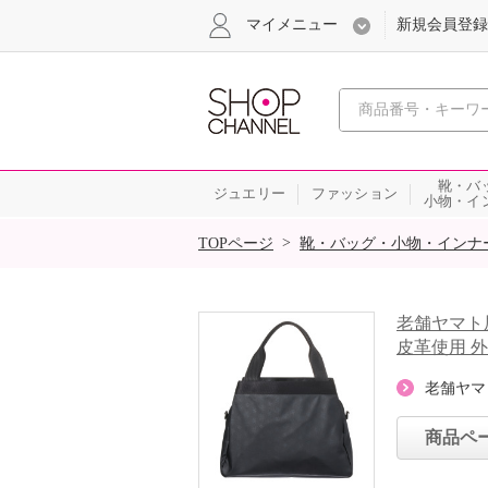
マイメニュー
新規会員登録
心おどる、瞬
靴・バ
ジュエリー
ファッション
小物・イ
SALE
>
TOPページ
靴・バッグ・小物・インナ
老舗ヤマト
皮革使用 
老舗ヤマ
商品ペ