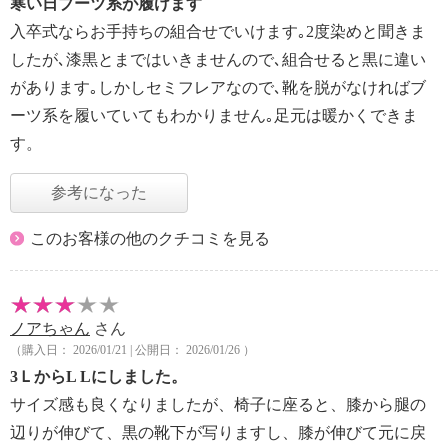
寒い日ブーツ系が履けます
入卒式ならお手持ちの組合せでいけます｡2度染めと聞きま
したが､漆黒とまではいきませんので､組合せると黒に違い
があります｡しかしセミフレアなので､靴を脱がなければブ
ーツ系を履いていてもわかりません｡足元は暖かくできま
す。
参考になった
このお客様の他のクチコミを見る
ノアちゃん
さん
（購入日： 2026/01/21 | 公開日： 2026/01/26 ）
3ＬからL Lにしました。
サイズ感も良くなりましたが、椅子に座ると、膝から腿の
辺りが伸びて、黒の靴下が写りますし、膝が伸びて元に戻