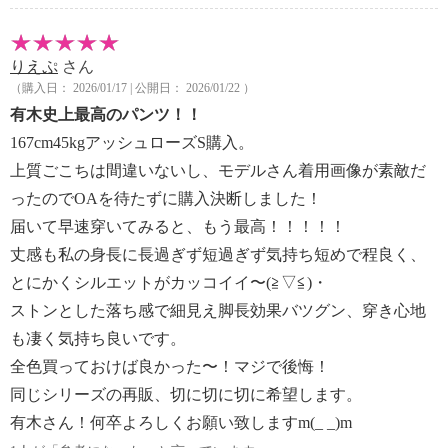
りえぷ
さん
（購入日： 2026/01/17 | 公開日： 2026/01/22 ）
有木史上最高のパンツ！！
167cm45kgアッシュローズS購入。
上質ごこちは間違いないし、モデルさん着用画像が素敵だ
ったのでOAを待たずに購入決断しました！
届いて早速穿いてみると、もう最高！！！！！
丈感も私の身長に長過ぎず短過ぎず気持ち短めで程良く、
とにかくシルエットがカッコイイ〜(≧▽≦)・
ストンとした落ち感で細見え脚長効果バツグン、穿き心地
も凄く気持ち良いです。
全色買っておけば良かった〜！マジで後悔！
同じシリーズの再販、切に切に切に希望します。
有木さん！何卒よろしくお願い致しますm(_ _)m