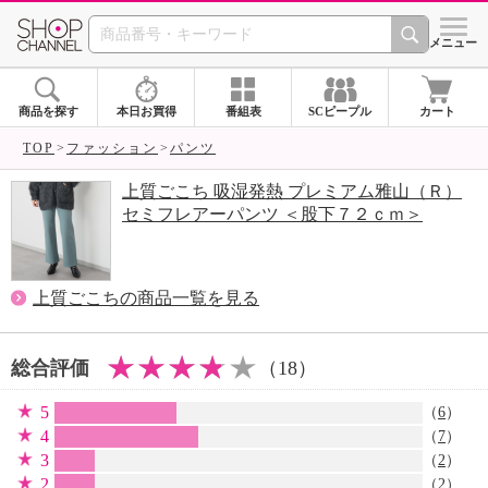
SHOP CHANNEL 
メニュー
商品を探す
本日お買得
番組表
SCピープル
カート
TOP
ファッション
パンツ
上質ごこち 吸湿発熱 プレミアム雅山（Ｒ）
セミフレアーパンツ ＜股下７２ｃｍ＞
上質ごこちの商品一覧を見る
総合評価
（18）
5
（
6
）
4
（
7
）
3
（
2
）
2
（
2
）