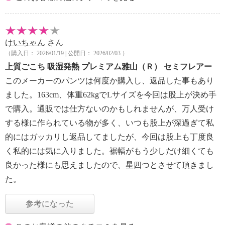
けいちゃん
さん
（購入日： 2026/01/19 | 公開日： 2026/02/03 ）
上質ごこち 吸湿発熱 プレミアム雅山（Ｒ） セミフレアー
このメーカーのパンツは何度か購入し、返品した事もあり
ました。163cm、体重62kgでLサイズを今回は股上が決め手
で購入。通販では仕方ないのかもしれませんが、万人受け
する様に作られている物が多く、いつも股上が深過ぎて私
的にはガッカリし返品してましたが、今回は股上も丁度良
く私的には気に入りました。裾幅がもう少しだけ細くても
良かった様にも思えましたので、星四つとさせて頂きまし
た。
参考になった