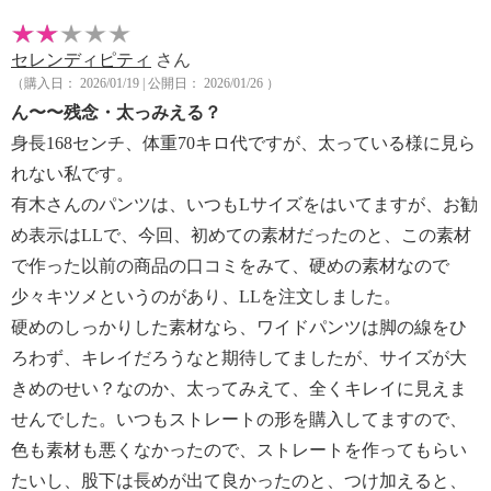
セレンディピティ
さん
（購入日： 2026/01/19 | 公開日： 2026/01/26 ）
ん〜〜残念・太っみえる？
身長168センチ、体重70キロ代ですが、太っている様に見ら
れない私です。
有木さんのパンツは、いつもLサイズをはいてますが、お勧
め表示はLLで、今回、初めての素材だったのと、この素材
で作った以前の商品の口コミをみて、硬めの素材なので
少々キツメというのがあり、LLを注文しました。
硬めのしっかりした素材なら、ワイドパンツは脚の線をひ
ろわず、キレイだろうなと期待してましたが、サイズが大
きめのせい？なのか、太ってみえて、全くキレイに見えま
せんでした。いつもストレートの形を購入してますので、
色も素材も悪くなかったので、ストレートを作ってもらい
たいし、股下は長めが出て良かったのと、つけ加えると、