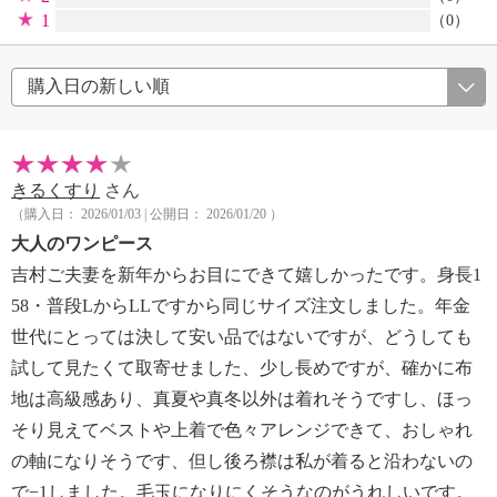
1
（0）
きるくすり
さん
（購入日： 2026/01/03 | 公開日： 2026/01/20 ）
大人のワンピース
吉村ご夫妻を新年からお目にできて嬉しかったです。身長1
58・普段LからLLですから同じサイズ注文しました。年金
世代にとっては決して安い品ではないですが、どうしても
試して見たくて取寄せました、少し長めですが、確かに布
地は高級感あり、真夏や真冬以外は着れそうですし、ほっ
そり見えてベストや上着で色々アレンジできて、おしゃれ
の軸になりそうです、但し後ろ襟は私が着ると沿わないの
で−1しました。毛玉になりにくそうなのがうれしいです。