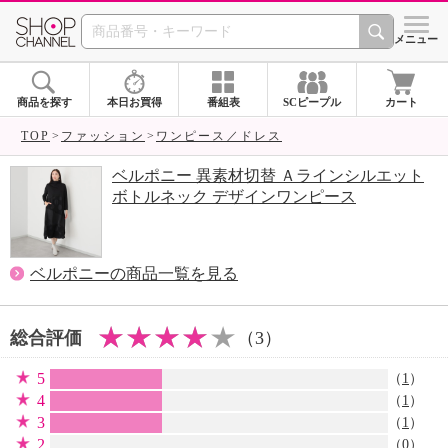
SHOP CHANNEL 
メニュー
商品を探す
本日お買得
番組表
SCピープル
カート
TOP
ファッション
ワンピース／ドレス
ベルポニー 異素材切替 Ａラインシルエット
ボトルネック デザインワンピース
ベルポニーの商品一覧を見る
総合評価
（3）
5
（
1
）
4
（
1
）
3
（
1
）
2
（0）