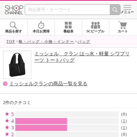
SHOP CHANNEL 
メニュー
商品を探す
本日お買得
番組表
SCピープル
カート
TOP
靴・バッグ・小物・インナー
バッグ
ミッシェル クラン はっ水・軽量 シワプリ
ーツ トートバッグ
ミッシェルクランの商品一覧を見る
2件のクチコミ
5
（0）
4
（
1
）
3
（
1
）
2
（0）