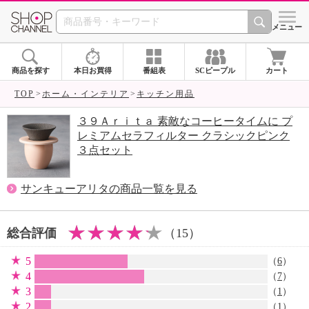
SHOP CHANNEL 
メニュー
商品を探す
本日お買得
番組表
SCピープル
カート
TOP
ホーム・インテリア
キッチン用品
３９Ａｒｉｔａ 素敵なコーヒータイムに プ
レミアムセラフィルター クラシックピンク
３点セット
サンキューアリタの商品一覧を見る
総合評価
（15）
5
（
6
）
4
（
7
）
3
（
1
）
2
（
1
）