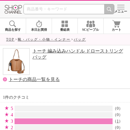
SHOP CHANNEL 
メニュー
商品を探す
本日お買得
番組表
SCピープル
カート
TOP
靴・バッグ・小物・インナー
バッグ
トーチ 編み込みハンドル ドローストリング
バッグ
トーチの商品一覧を見る
1件のクチコミ
5
（0）
4
（0）
3
（
1
）
2
（0）