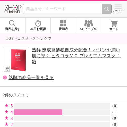
SHOP CHANNEL 
メニュー
商品を探す
本日お買得
番組表
SCピープル
カート
TOP
コスメ
スキンケア
熟酵 熟成発酵独自成分配合！ ハリツヤ潤い
肌に導く ビタコラＶＣ プレミアムマスク １
箱
熟酵の商品一覧を見る
2件のクチコミ
5
（0）
4
（
1
）
3
（0）
2
（0）