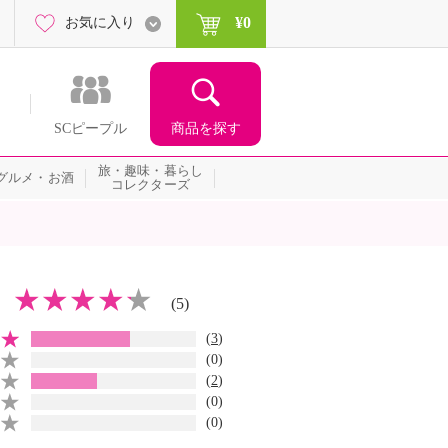
¥0
お気に入り
商品を探す
SCピープル
旅・趣味・暮らし
グルメ・お酒
コレクターズ
(5)
(
3
)
(0)
(
2
)
(0)
(0)