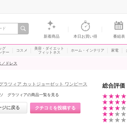
間を。通販・テレビショッピングのショップチャンネル
新着商品
本日お買い得
番組表
ッグ
美容・ダイエット
コスメ
ホーム・インテリア
家電
ンナー
フィットネス
ス／ドレス
グラツィア カットジョーゼット ワンピース
総合評価
ソ グラツィアの商品一覧を見る
ージに戻る
クチコミを投稿する