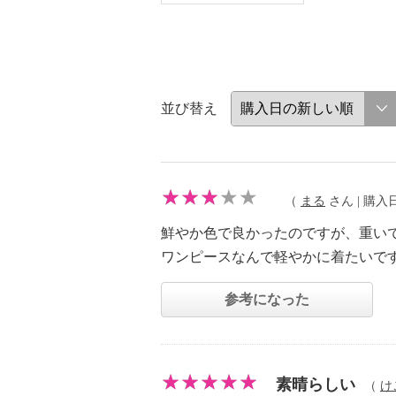
並び替え
（
まる
さん | 購入日：
鮮やか色で良かったのですが、重い
ワンピースなんで軽やかに着たいで
参考になった
素晴らしい
（
け