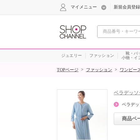
マイメニュー
新規会員登録
心おどる、瞬
靴・バ
ジュエリー
ファッション
小物・イ
SALE
>
>
TOPページ
ファッション
ワンピー
ベラデッソ
ベラデッ
商品ペ