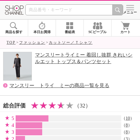
SHOP CHANNEL 
メニュー
商品を探す
本日お買得
番組表
SCピープル
カート
TOP
ファッション
カットソー／Ｔシャツ
マンスリートライミー 着回し抜群 きれいシ
ルエット トップス＆パンツセット
マンスリー トライ ミーの商品一覧を見る
総合評価
（32）
5
（
10
）
4
（
8
）
3
（
8
）
2
（
3
）