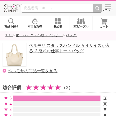
SHOP CHANNEL 
メニュー
商品を探す
本日お買得
番組表
SCピープル
カート
TOP
靴・バッグ・小物・インナー
バッグ
ベルモサ スタッズハンドル Ａ４サイズが入
る ３層式お仕事トートバッグ
ベルモサの商品一覧を見る
総合評価
（3）
5
（
3
）
4
（0）
3
（0）
2
（0）